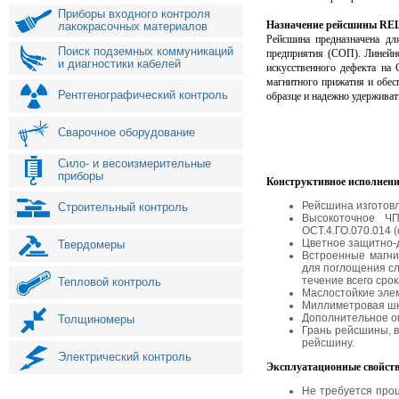
Приборы входного контроля
Назначение рейсшины RE
лакокрасочных материалов
Рейсшина предназначена дл
Поиск подземных коммуникаций
предприятия (СОП). Линейн
и диагностики кабелей
искусственного дефекта на
магнитного прижатия и обес
Рентгенографический контроль
образце и надежно удержива
Сварочное оборудование
Сило- и весоизмерительные
приборы
Конструктивное исполнен
Рейсшина изготовл
Строительный контроль
Высокоточное ЧП
ОСТ.4.ГО.070.014 (
Цветное защитно-
Твердомеры
Встроенные магни
для поглощения сл
течение всего сро
Тепловой контроль
Маслостойкие эле
Миллиметровая шк
Дополнительное о
Толщиномеры
Грань рейсшины, в
рейсшину.
Электрический контроль
Эксплуатационные свойст
Не требуется про