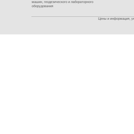
машин, геодезического и лабораторного
оборудования
Цены и информация, ук