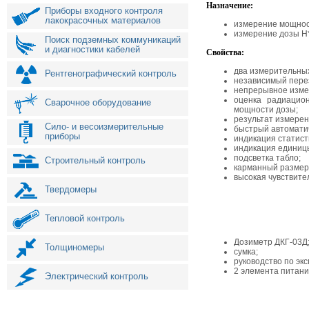
Назначение:
Приборы входного контроля
лакокрасочных материалов
измерение мощно
измерение дозы Н*
Поиск подземных коммуникаций
и диагностики кабелей
Свойства:
два измерительных
Рентгенографический контроль
независимый пере
непрерывное изме
оценка радиацион
Сварочное оборудование
мощности дозы;
результат измерен
Сило- и весоизмерительные
быстрый автоматич
приборы
индикация статист
индикация единиц
подсветка табло;
Строительный контроль
карманный размер
высокая чувствите
Твердомеры
Тепловой контроль
Дозиметр ДКГ-03Д
Толщиномеры
сумка;
руководство по эк
2 элемента питани
Электрический контроль