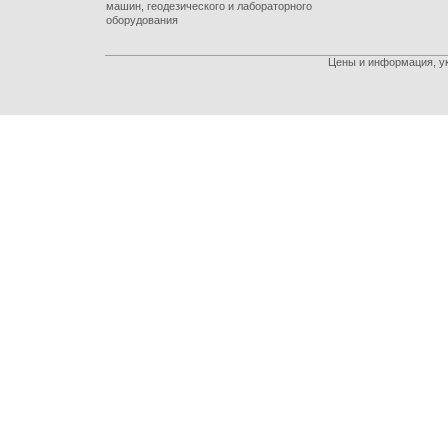
машин, геодезического и лабораторного
оборудования
Цены и информация, ук