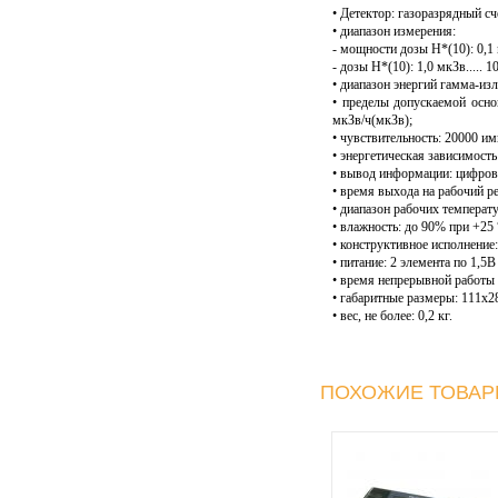
• Детектор: газоразрядный с
• диапазон измерения:
- мощности дозы Н*(10): 0,1 м
- дозы Н*(10): 1,0 мкЗв..... 1
• диапазон энергий гамма-излу
• пределы допускаемой осно
мкЗв/ч(мкЗв);
• чувствительность: 20000 им
• энергетическая зависимость
• вывод информации: цифрова
• время выхода на рабочий ре
• диапазон рабочих температур
• влажность: до 90% при +25 
• конструктивное исполнение:
• питание: 2 элемента по 1,5
• время непрерывной работы 
• габаритные размеры: 111х2
• вес, не более: 0,2 кг.
ПОХОЖИЕ ТОВА