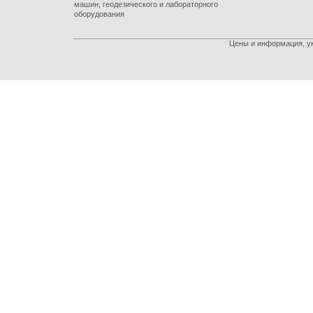
машин, геодезического и лабораторного
оборудования
Цены и информация, ук