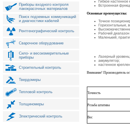
Гибкое настенное
Приборы входного контроля
Встроенная функц
лакокрасочных материалов
Основные преимущества:
Поиск подземных коммуникаций
и диагностики кабелей
Точное позиционир
Горизонтальные, в
Высококачественны
Рентгенографический контроль
Рабочий диапазон д
Маленький, практ
Сварочное оборудование
Сило- и весоизмерительные
Лазерный уровень
приборы
аккумулятор;
настенное креплен
Строительный контроль
Внимание! Производитель ост
Твердомеры
Тепловой контроль
Точность
Толщиномеры
Резьба штатива
Электрический контроль
Вес