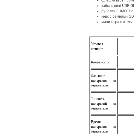
флешка MS1 промы
кабель mini-USB G
рулетка GHM007 c
кейс с ремнями GD
мини-отражатель 
Угловая
точность
Компенсатор
Дальность
измерения на
отражатель
Точность
измерений на
отражатель
Время
измерения на
отражатель