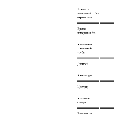
Точность
измерений без
отражателя
Время
измерения б/о
Увеличение
зрительной
трубы
Дисплей
Клавиатура
Центрир
Указатель
створа
Встроенная