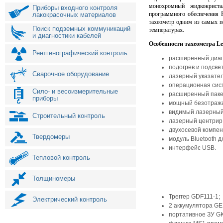
монохромный жидкокриста
Приборы входного контроля
программного обеспечения F
лакокрасочных материалов
тахеометр одним из самых п
Поиск подземных коммуникаций
температурах.
и диагностики кабелей
Особенности тахеометра Lei
Рентгенографический контроль
расширенный диапа
подогрев и подсве
Сварочное оборудование
лазерный указател
операционная сис
Сило- и весоизмерительные
расширенный пакет
приборы
мощный безотража
видимый лазерный 
Строительный контроль
лазерный центрир
двухосевой компен
Твердомеры
модуль Bluetooth 
интерфейс USB.
Тепловой контроль
Толщиномеры
Треггер GDF111-1;
Электрический контроль
2 аккумулятора GE
портативное ЗУ GK