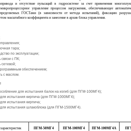
ропривода и отсутствие пульсаций в гидросистеме за счет применения многоплу
 микропроцессорное управление процессом нагружения, обеспечивающее автоматич
определяемых ГОСТами (в зависимости от метода испытаний), фиксацию разруш
етом масштабного коэффициента и занесение в архив блока управления.
;
 управления;
вочная тара;
дство по эксплуатации;
 связи с ПК;
 сетевой;
программным обеспечением;
ть с маслом.
:
особление для испытания балок на изгиб (для ПГМ-100МГ4);
 для испытания кирпича (для ПГМ-1000МГ4);
 для испытания кирпича;
 для испытания шлакоблока (для ПГМ-1500МГ4).
характеристик
ПГМ-50МГ4
ПГМ-100МГ4
ПГМ-100МГ4А
ПГ