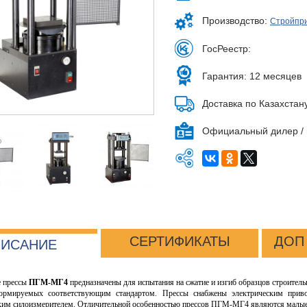
Производство:
Стройпр
ГосРеестр:
Гарантия: 12 месяцев
Доставка по Казахстан
Официальный дилер / 
СЕРТИФИКАТЫ
ДОП
ИСАНИЕ
е прессы
ПГМ-МГ4
предназначены для испытания на сжатие и изгиб образцов строител
нормируемых соответствующим стандартом. Прессы снабжены электрическим прив
ким силоизмерителем. Отличительной особенностью прессов ПГМ-МГ4 являются малые 