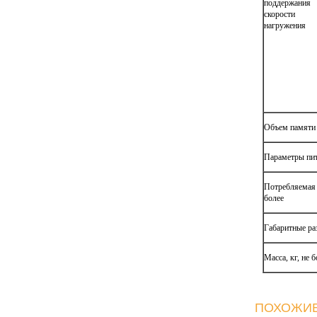
поддержания
скорости
нагружения
Объем памяти 
Параметры пи
Потребляемая
более
Габаритные р
Масса, кг, не б
ПОХОЖИЕ