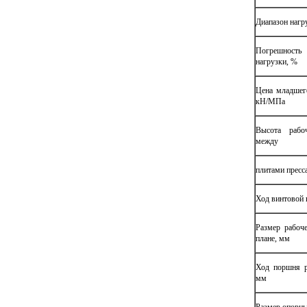
Диапазон нагр
Погрешнос
нагрузки, %
Цена младшего
кН/МПа
Высота рабоч
между
плитами пресс
Ход винтовой 
Размер рабоче
плане, мм
Ход поршня р
мм