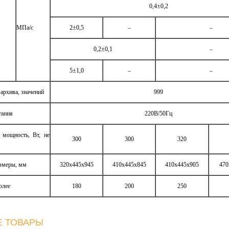
0,4±0,2
МПа/с
2±0,5
–
–
0,2±0,1
–
5±1,0
–
–
архива, значений
999
тания
220В/50Гц
 мощность, Вт, не
300
300
320
азмеры, мм
320х445х945
410х445х845
410х445х905
470
олее
180
200
250
 ТОВАРЫ