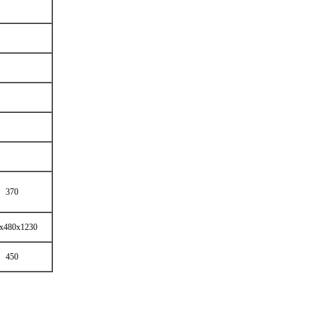
370
х480х1230
450