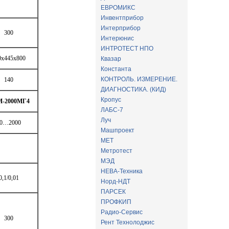
ЕВРОМИКС
Инвентприбор
Интерприбор
300
Интерюнис
ИНТРОТЕСТ НПО
0х445х800
Квазар
Константа
КОНТРОЛЬ. ИЗМЕРЕНИЕ.
140
ДИАГНОСТИКА. (КИД)
Кропус
-2000МГ4
ЛАБС-7
Луч
0…2000
Машпроект
МЕТ
Метротест
МЭД
НЕВА-Техника
0,1/0,01
Норд-НДТ
ПАРСЕК
ПРОФКИП
Радио-Сервис
300
Рент Технолоджис