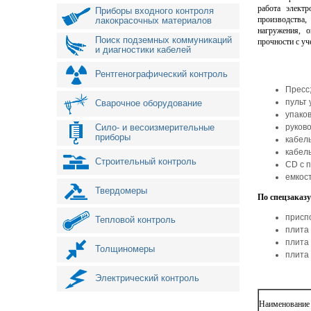
работа элект
Приборы входного контроля
производства,
лакокрасочных материалов
нагружения, 
Поиск подземных коммуникаций
прочности с уч
и диагностики кабелей
Рентгенографический контроль
Пресс
пульт
Сварочное оборудование
упако
Сило- и весоизмерительные
руково
приборы
кабель
кабель
Строительный контроль
CD с 
емкос
Твердомеры
По спецзаказу
присп
Тепловой контроль
плита
плита
Толщиномеры
плита
Электрический контроль
Наименование 