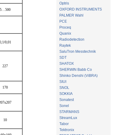
Optris
OXFORD INSTRUMENTS
5…500
PALMER Wahl
PCE
Proceq
Quanix
Radiodetection
0,1/0,01
Raytek
SaluTron Messtechnik
SDT
SHATOX
227
SHERWIN Babb Co
Shinko Denshi (ViBRA)
SIUI
170
SNOL
SOKKIA
Sonatest
207x207
Sonel
STARMANS
StreamLux
10
Tabor
Tektronix