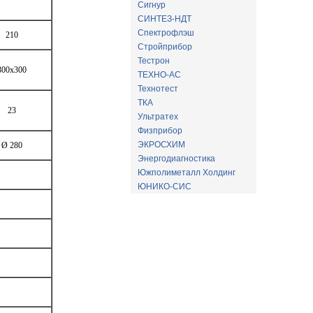
Сигнур
СИНТЕЗ-НДТ
Спектрофлэш
210
Стройприбор
Тестрон
300x300
ТЕХНО-АС
Технотест
ТКА
23
Ультратех
Физприбор
ЭКРОСХИМ
Ø 280
Энергодиагностика
Южполиметалл Холдинг
ЮНИКО-СИС