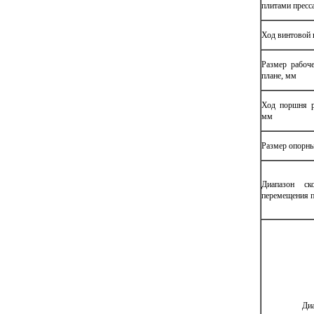
плитами пресс
Ход винтовой 
Размер рабоче
плане, мм
Ход поршня р
мм
Размер опорны
Диапазон ско
перемещения 
Диапа