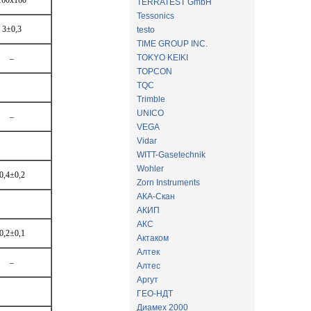
160х160
TERRATEST GmbH
Tessonics
3±0,3
testo
TIME GROUP INC.
TOKYO KEIKI
–
TOPCON
TQC
Trimble
UNICO
–
VEGA
Vidar
WITT-Gasetechnik
Wohler
0,4±0,2
Zorn Instruments
АКА-Скан
АКИП
АКС
0,2±0,1
Актаком
Алтек
–
Алтес
Аргут
ГЕО-НДТ
Диамех 2000