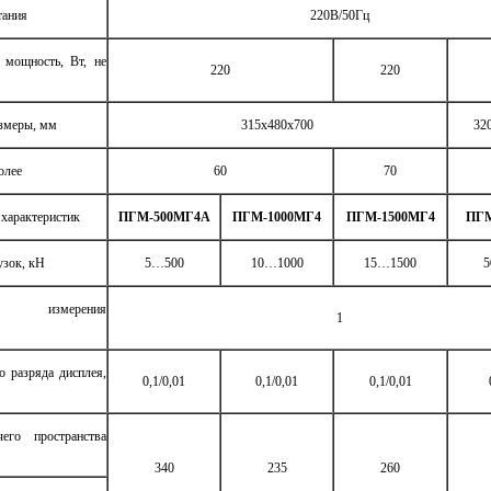
тания
220В/50Гц
 мощность, Вт, не
220
220
азмеры, мм
315х480х700
32
олее
60
70
характеристик
ПГМ-500МГ4А
ПГМ-1000МГ4
ПГМ-1500МГ4
ПГМ
узок, кН
5…500
10…1000
15…1500
5
ть измерения
1
 разряда дисплея,
0,1/0,01
0,1/0,01
0,1/0,01
его пространства
340
235
260