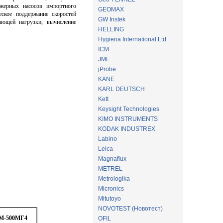
нжерных насосов импортного
GEOMAX
еское поддержание скоростей
GW Instek
ающей нагрузки, вычисление
HELLING
Hygiena International Ltd.
ICM
JME
jProbe
KANE
KARL DEUTSCH
Kett
Keysight Technologies
KIMO INSTRUMENTS
KODAK INDUSTREX
Labino
Leica
Magnaflux
METREL
Metrologika
Micronics
Mitutoyo
NOVOTEST (Новотест)
М-500МГ4
OFIL