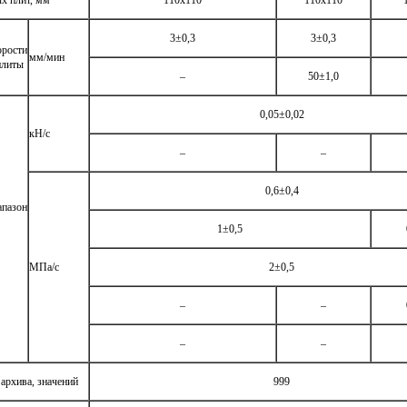
х плит, мм
110х110
110x110
3±0,3
3±0,3
рости
мм/мин
плиты
–
50±1,0
0,05±0,02
кН/с
–
–
0,6±0,4
зон
1±0,5
МПа/с
2±0,5
–
–
–
–
архива, значений
999