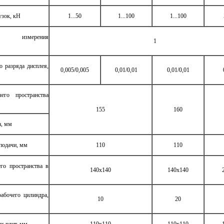
узок, кН
1...50
1...100
1...100
ть измерения
1
 разряда дисплея,
0,005/0,005
0,01/0,01
0,01/0,01
его пространства
155
160
а, мм
подачи, мм
110
110
го пространства в
140х140
140x140
абочего цилиндра,
10
20