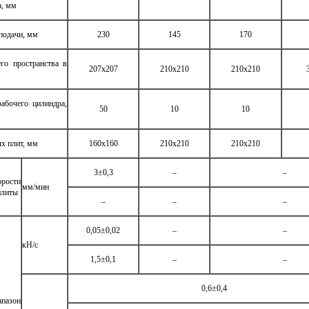
а, мм
подачи, мм
230
145
170
го пространства в
207x207
210x210
210x210
абочего цилиндра,
50
10
10
х плит, мм
160х160
210х210
210х210
3±0,3
–
–
рости
мм/мин
плиты
–
–
–
0,05±0,02
–
–
кН/с
1,5±0,1
–
–
0,6±0,4
зон