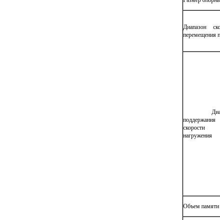
Размер опорны
Диапазон ско
перемещения 
Диапа
поддержания
скорости
нагружения
Объем памяти 