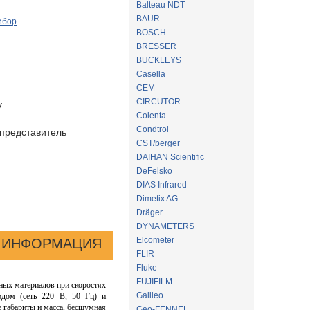
Balteau NDT
BAUR
ибор
BOSCH
BRESSER
BUCKLEYS
Casella
CEM
CIRCUTOR
у
Colenta
Condtrol
представитель
CST/berger
DAIHAN Scientific
DeFelsko
DIAS Infrared
Dimetix AG
Dräger
DYNAMETERS
Elcometer
 ИНФОРМАЦИЯ
FLIR
Fluke
FUJIFILM
ьных материалов при скоростях
Galileo
одом (сеть 220 В, 50 Гц) и
габариты и масса, бесшумная
Geo-FENNEL