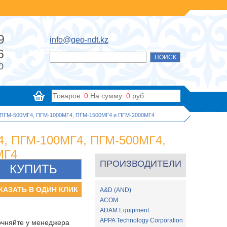
9
info@geo-ndt.kz
6
0
Товаров:
0
На сумму:
0
руб
, ПГМ-500МГ4, ПГМ-1000МГ4, ПГМ-1500МГ4 и ПГМ-2000МГ4
4, ПГМ-100МГ4, ПГМ-500МГ4,
МГ4
ПРОИЗВОДИТЕЛИ
A&D (AND)
ACOM
ADAM Equipment
APPA Technology Corporation
очняйте у менеджера