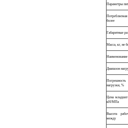
Параметры пи
Потребляемая
более
Габаритные р
Масса, кг, не б
Наименование 
Диапазон нагр
Погрешнос
нагрузки, %
Цена младшего
кН/МПа
Высота рабоч
между