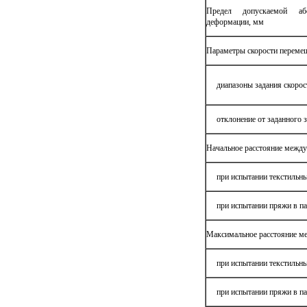
Предел допускаемой аб
деформации, мм
Параметры скорости перемещ
диапазоны задания скорос
отклонение от заданного зн
Начальное расстояние между
при испытании текстильны
при испытании пряжи в па
Максимальное расстояние м
при испытании текстильны
при испытании пряжи в па