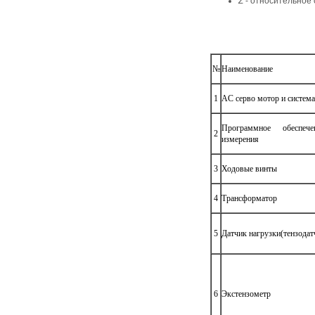
Z
- относительное 
№
Наименование
1
AC серво мотор и система
Программное обеспеч
2
измерения
3
Ходовые винты
4
Трансформатор
5
Датчик нагрузки(тензодат
6
Экстензометр