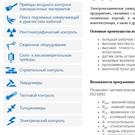
Приборы входного контроля
Электромеханическая униве
лакокрасочных материалов
предприятиях, связанных с 
Поиск подземных коммуникаций
технических изделий, в н
и диагностики кабелей
комплектующих, а также в д
Основные преимущества 
Рентгенографический контроль
большая рабочая з
высокая жесткость
Сварочное оборудование
высокая точность
испытании;
Сило- и весоизмерительные
датчик силы устан
приборы
концевые выключа
программная защит
выносной пульт дл
Строительный контроль
Возможности программног
Твердомеры
Позволяет автоматически
ISO 6892:
Тепловой контроль
R
- верхний пред
eH
R
- нижний преде
Толщиномеры
eL
R
- временное со
m
R
- условный пред
p
Электрический контроль
A
- относительное
A
- относительно
gt
E
- модуль упругос