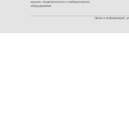
машин, геодезического и лабораторного
оборудования
Цены и информация, ук