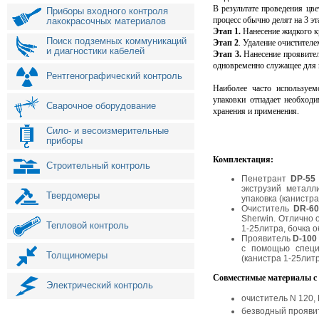
В результате проведения цв
Приборы входного контроля
процесс обычно делят на 3 эт
лакокрасочных материалов
Этап 1.
Нанесение жидкого кр
Поиск подземных коммуникаций
Этап 2
. Удаление очистителе
и диагностики кабелей
Этап 3.
Нанесение проявител
одновременно служащее для 
Рентгенографический контроль
Наиболее часто используем
упаковки отпадает необходи
Сварочное оборудование
хранения и применения.
Сило- и весоизмерительные
приборы
Комплектация:
Строительный контроль
Пенетрант
DP-55
экструзий металл
Твердомеры
упаковка (канистра
Очиститель
DR-6
Sherwin. Отлично 
Тепловой контроль
1-25литра, бочка 
Проявитель
D-100
с помощью специа
Толщиномеры
(канистра 1-25литр
Совместимые материалы с
Электрический контроль
очиститель N 120, 
безводный проявите