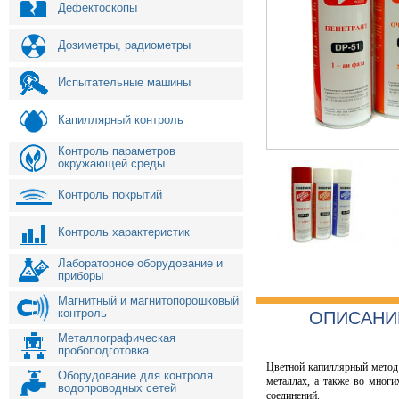
Дефектоскопы
Дозиметры, радиометры
Испытательные машины
Капиллярный контроль
Контроль параметров
окружающей среды
Контроль покрытий
Контроль характеристик
Лабораторное оборудование и
приборы
Магнитный и магнитопорошковый
контроль
ОПИСАНИ
Металлографическая
пробоподготовка
Цветной капиллярный метод
Оборудование для контроля
металлах, а также во многи
водопроводных сетей
соединений.