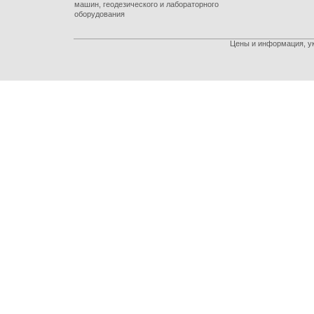
машин, геодезического и лабораторного
оборудования
Цены и информация, ук