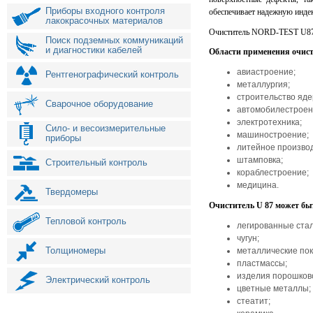
Приборы входного контроля
обеспечивает надежную индек
лакокрасочных материалов
Очиститель NORD-TEST U87 п
Поиск подземных коммуникаций
и диагностики кабелей
Области применения очис
авиастроение;
Рентгенографический контроль
металлургия;
строительство яде
Сварочное оборудование
автомобилестроен
электротехника;
Сило- и весоизмерительные
машиностроение;
приборы
литейное производ
штамповка;
Строительный контроль
кораблестроение;
медицина.
Твердомеры
Очиститель U 87 может бы
Тепловой контроль
легированные стал
чугун;
Толщиномеры
металлические по
пластмассы;
изделия порошков
Электрический контроль
цветные металлы;
стеатит;