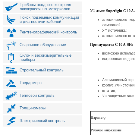
Приборы входного контроля
лакокрасочных материалов
УФ лампа
Superlight C 10 A
Поиск подземных коммуникаций
алюминиевого ко
и диагностики кабелей
лампочкой;
УФ источника;
Рентгенографический контроль
алюминиевого шта
Сварочное оборудование
Преимущества C 10 A-SH:
возможно использо
Сило- и весоизмерительные
встроенная подсве
приборы
Строительный контроль
Алюминиевый корп
Твердомеры
корпус УФ источни
штатив;
Тепловой контроль
УФ защитные очки
Толщиномеры
Параметр
Электрический контроль
Рабочее напряжение