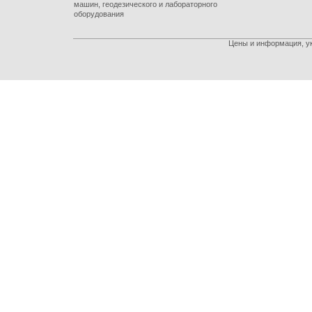
машин, геодезического и лабораторного
оборудования
Цены и информация, ук