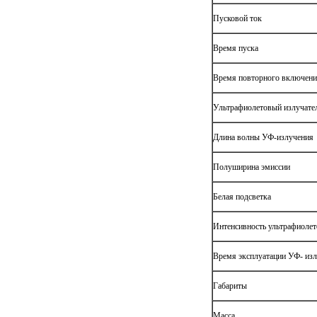
Пусковой ток
Время пуска
Время повторного включен
Ультрафиолетовый излучате
Длина волны УФ-излучения
Полуширина эмиссии
Белая подсветка
Интенсивность ультрафиолет
Время эксплуатации УФ- изл
Габариты
Масса