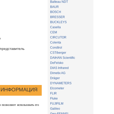
Balteau NDT
BAUR
BOSCH
BRESSER
BUCKLEYS
Casella
CEM
CIRCUTOR
у
Colenta
Condtrol
представитель
CST/berger
DAIHAN Scientific
DeFelsko
DIAS Infrared
Dimetix AG
Dräger
DYNAMETERS
Elcometer
 ИНФОРМАЦИЯ
FLIR
Fluke
FUJIFILM
ы позволяют использовать его
Galileo
Geo-FENNEL