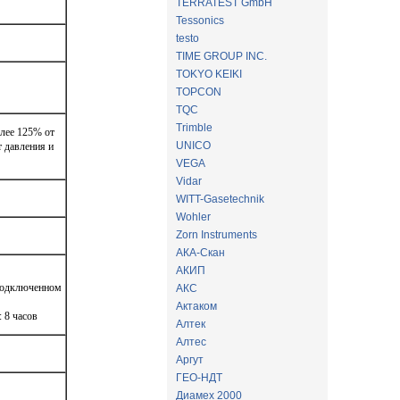
TERRATEST GmbH
Tessonics
testo
TIME GROUP INC.
TOKYO KEIKI
TOPCON
TQC
Trimble
лее 125% от
UNICO
т давления и
VEGA
Vidar
WITT-Gasetechnik
Wohler
Zorn Instruments
АКА-Скан
АКИП
 подключенном
АКС
Актаком
 8 часов
Алтек
Алтес
Аргут
ГЕО-НДТ
Диамех 2000