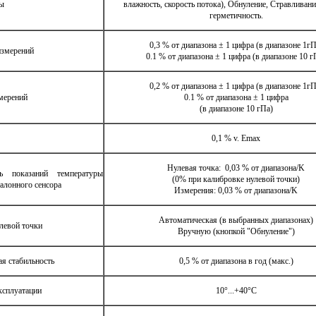
ы
влажность, скорость потока), Обнуление, Стравливание
герметичность.
0,3 % от диапазона ± 1 цифра (в диапазоне 1гП
измерений
0.1 % от диапазона ± 1 цифра (в диапазоне 10 г
0,2 % от диапазона ± 1 цифра (в диапазоне 1гП
мерений
0.1 % от диапазона ± 1 цифра
(в диапазоне 10 гПа)
0,1 % v. Emax
Нулевая точка: 0,03 % от диапазона/K
ть показаний температуры
(0% при калибровке нулевой точки)
талонного сенсора
Измерения: 0,03 % от диапазона/K
Автоматическая (в выбранных диапазонах)
левой точки
Вручную (кнопкой "Обнуление")
я стабильность
0,5 % от диапазона в год (макс.)
ксплуатации
10°...+40°С