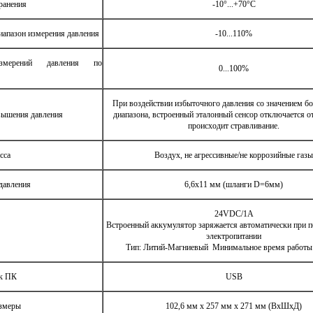
ранения
-10°...+70°С
апазон измерения давления
-10...110%
змерений давления по
0...100%
При воздействии избыточного давления со значением бо
вышения давления
диапазона, встроенный эталонный сенсор отключается о
происходит стравливание.
сса
Воздух, не агрессивные/не коррозийные газы
давления
6,6х11 мм (шланги D=6мм)
24VDC/1A
Встроенный аккумулятор заряжается автоматически при
электропитании
Тип: Литий-Магниевый Минимальное время работы:
к ПК
USB
азмеры
102,6 мм х 257 мм х 271 мм (ВxШxД)