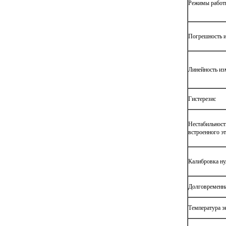
Режимы работ
Погрешность 
Линейность из
Гистерезис
Нестабильнос
встроенного э
Калибровка ну
Долговременна
Температура э