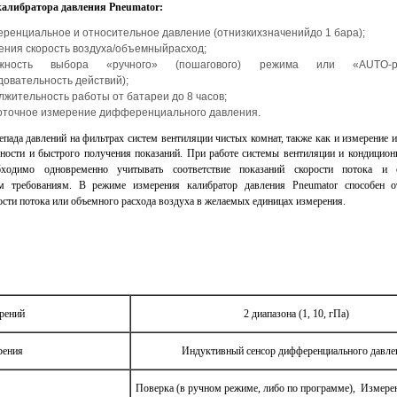
калибратора давления Pneumator:
ренциальное и относительное давление (отнизкихзначенийдо 1 бара);
ения скорость воздуха/объемныйрасход;
ожность выбора «ручного» (пошагового) режима или «AUTO-р
довательность действий);
лжительность работы от батареи до 8 часов;
оточное измерение дифференциального давления.
пада давлений на фильтрах систем вентиляции чистых комнат, также как и измерение и
чности и быстрого получения показаний.
При работе системы вентиляции и кондицион
бходимо одновременно учитывать соответствие показаний скорости потока и 
м требованиям.
В режиме измерения калибратор давления Pneumator способен о
ости потока или объемного расхода воздуха в желаемых единицах измерения.
рений
2 диапазона (1, 10, гПа)
рения
Индуктивный сенсор дифференциального давле
Поверка (в ручном режиме, либо по программе), Измерен