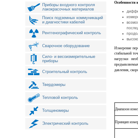
Особенности 
Приборы входного контроля
лакокрасочных материалов
диффе
измер
Поиск подземных коммуникаций
и диагностики кабелей
возм
после
Рентгенографический контроль
продо
высок
Сварочное оборудование
Измерение пере
стабильной то
Сило- и весоизмерительные
нагрузки нео
приборы
предъявляемы
давления, скор
Строительный контроль
Твердомеры
Тепловой контроль
Диапазон изме
Толщиномеры
Принцип изме
Электрический контроль