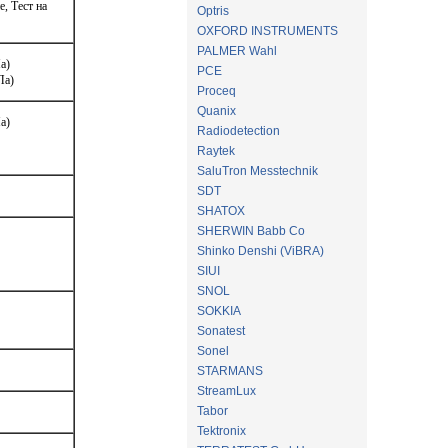
, Тест на
Optris
OXFORD INSTRUMENTS
PALMER Wahl
а)
PCE
Па)
Proceq
Quanix
а)
Radiodetection
Raytek
SaluTron Messtechnik
SDT
SHATOX
SHERWIN Babb Co
Shinko Denshi (ViBRA)
SIUI
SNOL
SOKKIA
Sonatest
Sonel
STARMANS
StreamLux
Tabor
Tektronix