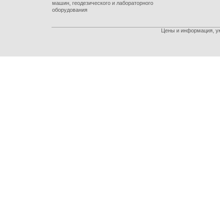
машин, геодезического и лабораторного
оборудования
Цены и информация, ук