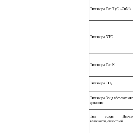
Тип зонда Тип Т (Cu-CuNi)
Тип зонда NTC
Тип зонда Тип К
Тип зонда СО
2
Тип зонда Зонд абсолютног
давления
Тип зонда Датчи
влажности, емкостной