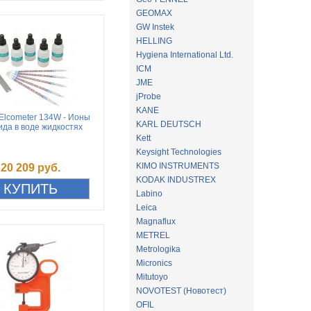
GEOMAX
GW Instek
HELLING
Hygiena International Ltd.
ICM
JME
jProbe
KANE
Elcometer 134W - Ионы
KARL DEUTSCH
ида в воде жидкостях
Kett
Keysight Technologies
KIMO INSTRUMENTS
20 209 руб.
KODAK INDUSTREX
Labino
Leica
Magnaflux
METREL
Metrologika
Micronics
Mitutoyo
NOVOTEST (Новотест)
OFIL