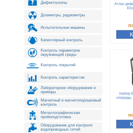
Дефектоскопы
Атлас деф
Elc
Дозиметры, радиометры
п
Испытательные машины
Капиллярный контроль
Контроль параметров
окружающей среды
Контроль покрытий
Контроль характеристик
Лабораторное оборудование и
приборы
Набор E
хлориды,
Магнитный и магнитопорошковый
контроль
Металлографическая
п
пробоподготовка
Оборудование для контроля
водопроводных сетей