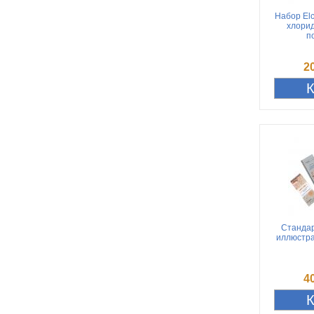
Набор Elc
хлори
п
2
Стандар
иллюстра
4