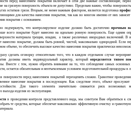
ности перед нанесением покрытий включает в себя две важные составляющие, перв
ие на грязную поверхность объекта не допустимо. Предельно важно, чтобы поверхность
ругих остатков грязи. Вторым, не менее важным фактором, является подготовка
профи
ляющими для качества нанесения покрытия, так как во многом именно от них зависи
ния покрытия с основанием.
мо подчеркнуть, что контролируемое изделие должно быть достаточно
прочным на
чше всего покрытие будет нанесено на идеально ровную поверхность. Еще одним о
оверхности материала трещин, впадин, а также различных инородных включений. В и
т нанесено покрытие, должна быть ровной, чистой, максимально однородной. Если п
ом объеме, то обеспечить высокое качество нанесения покрытия практически невозмож
сразу сделать оговорку относительно того, что в каждом отдельном случае мероприя
ытия должны иметь индивидуальный характер, который
определяется типом по
вы. Вместе с тем, нужно обратить внимание на то, что соблюдение самых основных 
ости, остается обязательным и неотъемлемым условием подготовительной процедуры в 
ля поверхности перед нанесением покрытий переоценить сложно. Грамотное проведение
твенное нанесение покрытия в последующем. Как следствие этого, объект прослужит 
состойкости. Для такого элемента значительно снижается риск возможных м
о выхода изделия из эксплуатации.
ости
в проведении контроля представленного вида, мы советуем Вам обратиться к с
обрать те средства, которые обеспечат максимально эффективную очистку и грамотную
териала.