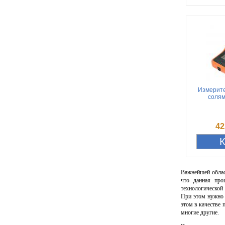
Измерите
солям
42
Важнейшей обла
что данная про
технологической 
При этом нужно 
этом в качестве 
многие другие.