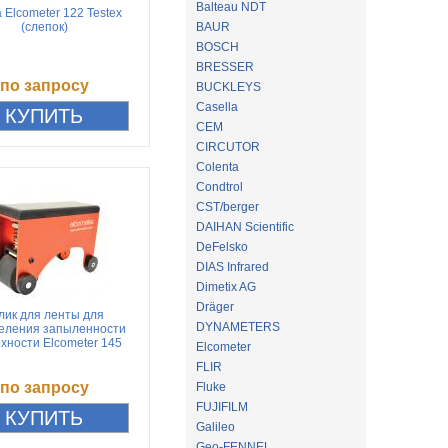
Balteau NDT
 Elcometer 122 Testex
(слепок)
BAUR
BOSCH
BRESSER
по запросу
BUCKLEYS
Casella
CEM
CIRCUTOR
Colenta
Condtrol
CST/berger
DAIHAN Scientific
DeFelsko
DIAS Infrared
Dimetix AG
Dräger
лик для ленты для
DYNAMETERS
еления запыленности
хности Elcometer 145
Elcometer
FLIR
по запросу
Fluke
FUJIFILM
Galileo
Geo-FENNEL