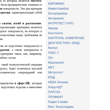
ой из которых является
чистота
.
ЕВРОМИКС
 была предварительно очищена от
ля
поверхности. Эти два критерия
Инвентприбор
т
адгезия
, характеризующая собой
Интерприбор
Интерюнис
 сжатие, изгиб и растяжение
.
ИНТРОТЕСТ НПО
пределяющим критерием является
Квазар
деале поверхность, на которую в
Константа
еречисленные выше требования не
КОНТРОЛЬ. ИЗМЕРЕНИЕ.
но.
ДИАГНОСТИКА. (КИД)
тия по подготовке поверхности к
Кропус
крытия
, а также материалом и
ЛАБС-7
критериев таких, как, например,
любом случае.
Луч
Машпроект
 такой технологической операции
МЕТ
долго, будет отличаться высокой
еханических повреждений или
Метротест
МЭД
НЕВА-Техника
пециалистам
в сфере НК
, которые
 подготовку изделия к нанесению
Норд-НДТ
ПАРСЕК
ПРОФКИП
Радио-Сервис
Рент Технолоджис