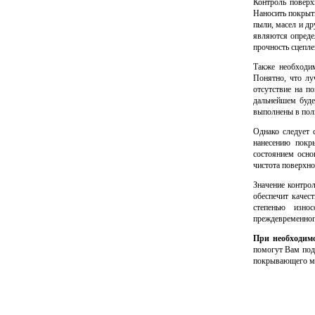
Контроль поверх
Наносить покрыт
пыли, масел и д
являются опреде
прочность сцепле
Также необходи
Понятно, что лу
отсутствие на п
дальнейшем буде
выполнены в полн
Однако следует 
нанесению покр
состоянием осно
чистота поверхн
Значение контро
обеспечит качес
степенью изно
преждевременног
При необходим
помогут Вам под
покрывающего ма