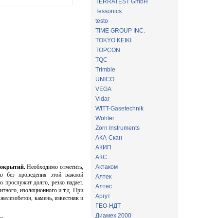
TERRATEST GmbH
Tessonics
testo
TIME GROUP INC.
TOKYO KEIKI
TOPCON
TQC
Trimble
UNICO
VEGA
Vidar
WITT-Gasetechnik
Wohler
Zorn Instruments
АКА-Скан
АКИП
АКС
покрытий.
Необходимо отметить,
Актаком
ко без проведения этой важной
Алтек
о прослужит долго, резко падает.
Алтес
тного, изоляционного и т.д. При
Аргут
железобетон, камень, известняк и
ГЕО-НДТ
Диамех 2000