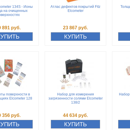
ometer 134S - Ионы
Атлас дефектов покрытий Fitz
Толщи
да на очищенных
Elcometer
оверхностях
0 891 руб.
23 867 руб.
ты поверхности в
Набор для измерения
Набор
циях Elcometer 128
загрязенности солями Elcometer
138/2
0 356 руб.
44 634 руб.