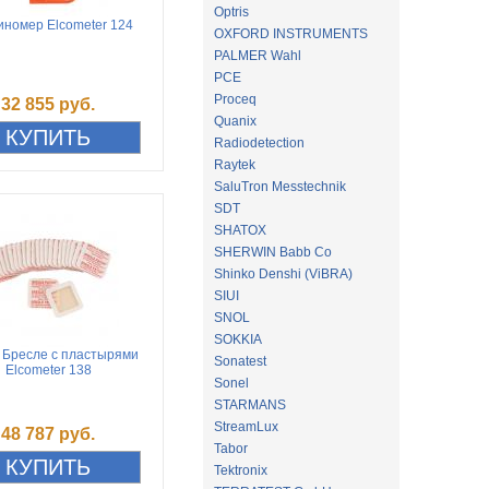
Optris
номер Elcometer 124
OXFORD INSTRUMENTS
PALMER Wahl
PCE
Proceq
32 855 руб.
Quanix
Radiodetection
Raytek
SaluTron Messtechnik
SDT
SHATOX
SHERWIN Babb Co
Shinko Denshi (ViBRA)
SIUI
SNOL
SOKKIA
 Бресле с пластырями
Sonatest
Elcometer 138
Sonel
STARMANS
StreamLux
48 787 руб.
Tabor
Tektronix