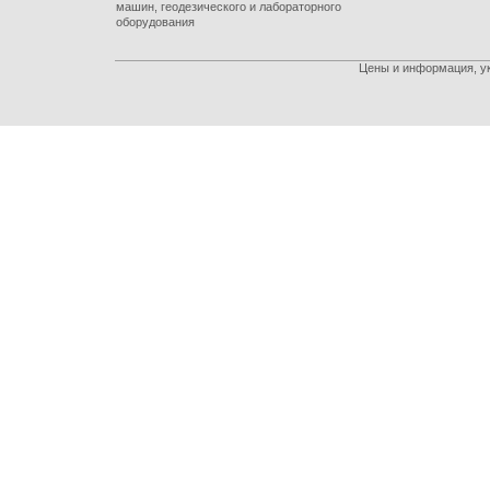
машин, геодезического и лабораторного
оборудования
Цены и информация, ук