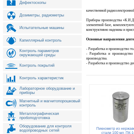
Дефектоскопы
качественной радиоэлектронной
Дозиметры, радиометры
Приборы производства «К.И.Д.
элементной базе, комплектую
Испытательные машины
конструктивно надежны и присп
Основные направления деяте
Капиллярный контроль
- Разработка и производство 
Контроль параметров
- Разработка и производств
окружающей среды
производства.
- Разработка и производство д
Контроль покрытий
Контроль характеристик
Лабораторное оборудование и
приборы
Магнитный и магнитопорошковый
контроль
Металлографическая
пробоподготовка
Оборудование для контроля
Пикнометр из нержа
водопроводных сетей
стали 100 мл. ПК-